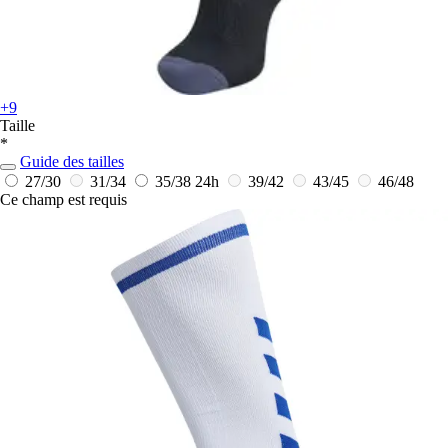
+9
Taille
*
Guide des tailles
27/30
31/34
35/38
24h
39/42
43/45
46/48
Ce champ est requis