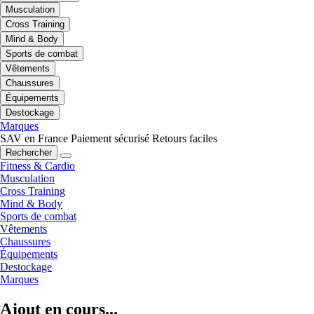
Musculation
Cross Training
Mind & Body
Sports de combat
Vêtements
Chaussures
Équipements
Destockage
Marques
SAV en France
Paiement sécurisé
Retours faciles
Rechercher
Fitness & Cardio
Musculation
Cross Training
Mind & Body
Sports de combat
Vêtements
Chaussures
Équipements
Destockage
Marques
Ajout en cours...