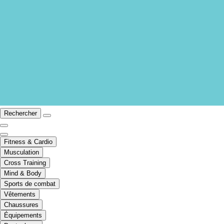
Rechercher
Fitness & Cardio
Musculation
Cross Training
Mind & Body
Sports de combat
Vêtements
Chaussures
Équipements