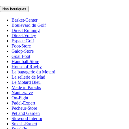
Nos boutiques
Basket-Center
Boulevard du Golf
Direct Running
Direct-Volley
Espace Golf
Foot-Store
Galop-Store
Goal-Foot
Handball-Store
House of Rugby
La bagagerie du Motard
La sellerie de Maé
Le Motard Bleu
Made in Paradis
Nauti-wave
On-Fight
Padel-Expert
Pecheur-Store
Pet and Garden
Slowood Interior
Smash-Expert
Sneak'In