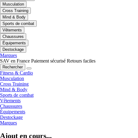
Musculation
Cross Training
Mind & Body
Sports de combat
Vêtements
Chaussures
Équipements
Destockage
Marques
SAV en France
Paiement sécurisé
Retours faciles
Rechercher
Fitness & Cardio
Musculation
Cross Training
Mind & Body
Sports de combat
Vêtements
Chaussures
Équipements
Destockage
Marques
Ajout en cours...