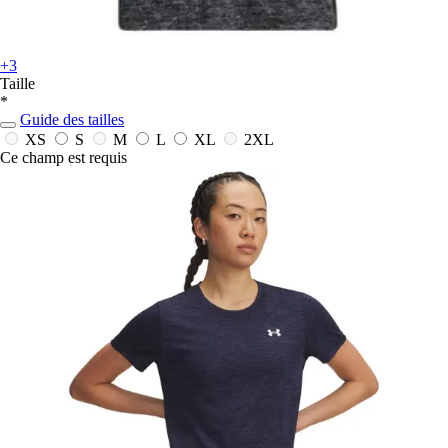
+3
Taille
*
Guide des tailles
XS
S
M
L
XL
2XL
Ce champ est requis