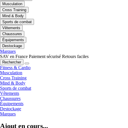
Musculation
Cross Training
Mind & Body
Sports de combat
Vêtements
Chaussures
Équipements
Destockage
Marques
SAV en France
Paiement sécurisé
Retours faciles
Rechercher
Fitness & Cardio
Musculation
Cross Training
Mind & Body
Sports de combat
Vêtements
Chaussures
Équipements
Destockage
Marques
Ajout en cours...