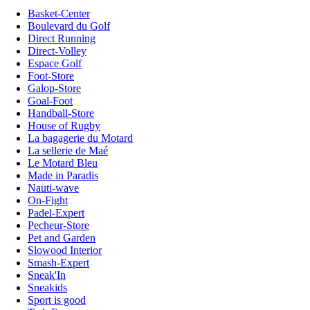
Basket-Center
Boulevard du Golf
Direct Running
Direct-Volley
Espace Golf
Foot-Store
Galop-Store
Goal-Foot
Handball-Store
House of Rugby
La bagagerie du Motard
La sellerie de Maé
Le Motard Bleu
Made in Paradis
Nauti-wave
On-Fight
Padel-Expert
Pecheur-Store
Pet and Garden
Slowood Interior
Smash-Expert
Sneak'In
Sneakids
Sport is good