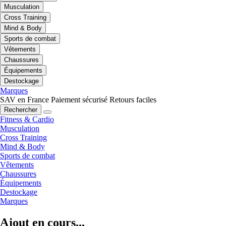
Musculation
Cross Training
Mind & Body
Sports de combat
Vêtements
Chaussures
Équipements
Destockage
Marques
SAV en France
Paiement sécurisé
Retours faciles
Rechercher
Fitness & Cardio
Musculation
Cross Training
Mind & Body
Sports de combat
Vêtements
Chaussures
Équipements
Destockage
Marques
Ajout en cours...