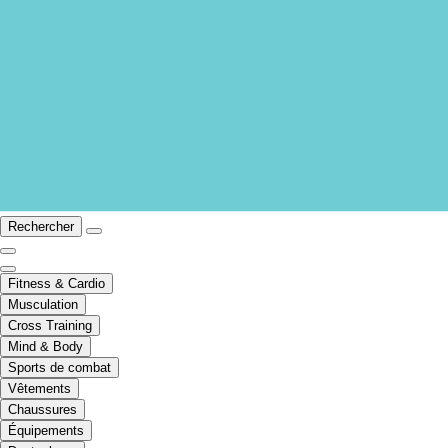
Rechercher
Fitness & Cardio
Musculation
Cross Training
Mind & Body
Sports de combat
Vêtements
Chaussures
Équipements