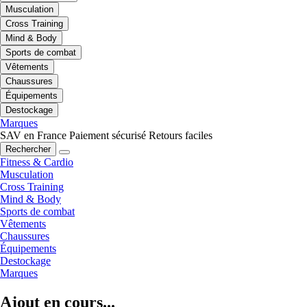
Musculation
Cross Training
Mind & Body
Sports de combat
Vêtements
Chaussures
Équipements
Destockage
Marques
SAV en France
Paiement sécurisé
Retours faciles
Rechercher
Fitness & Cardio
Musculation
Cross Training
Mind & Body
Sports de combat
Vêtements
Chaussures
Équipements
Destockage
Marques
Ajout en cours...