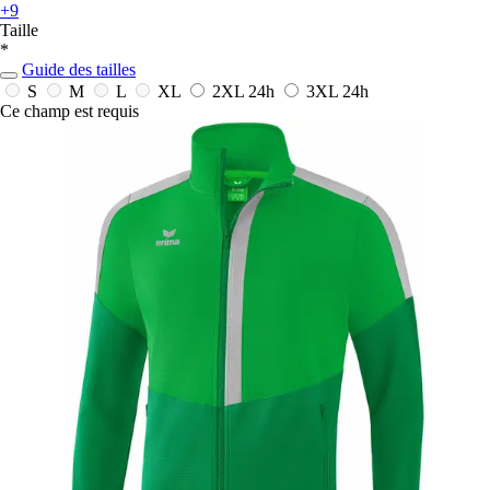
+9
Taille
*
Guide des tailles
S
M
L
XL
2XL
24h
3XL
24h
Ce champ est requis