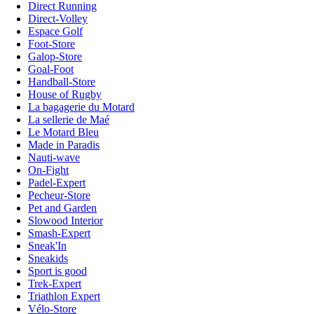
Direct Running
Direct-Volley
Espace Golf
Foot-Store
Galop-Store
Goal-Foot
Handball-Store
House of Rugby
La bagagerie du Motard
La sellerie de Maé
Le Motard Bleu
Made in Paradis
Nauti-wave
On-Fight
Padel-Expert
Pecheur-Store
Pet and Garden
Slowood Interior
Smash-Expert
Sneak'In
Sneakids
Sport is good
Trek-Expert
Triathlon Expert
Vélo-Store