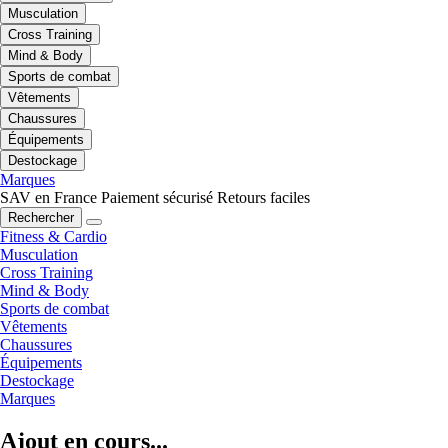
Musculation
Cross Training
Mind & Body
Sports de combat
Vêtements
Chaussures
Équipements
Destockage
Marques
SAV en France
Paiement sécurisé
Retours faciles
Rechercher
Fitness & Cardio
Musculation
Cross Training
Mind & Body
Sports de combat
Vêtements
Chaussures
Équipements
Destockage
Marques
Ajout en cours...