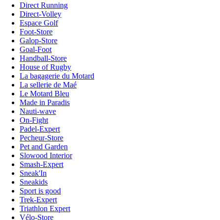
Direct Running
Direct-Volley
Espace Golf
Foot-Store
Galop-Store
Goal-Foot
Handball-Store
House of Rugby
La bagagerie du Motard
La sellerie de Maé
Le Motard Bleu
Made in Paradis
Nauti-wave
On-Fight
Padel-Expert
Pecheur-Store
Pet and Garden
Slowood Interior
Smash-Expert
Sneak'In
Sneakids
Sport is good
Trek-Expert
Triathlon Expert
Vélo-Store