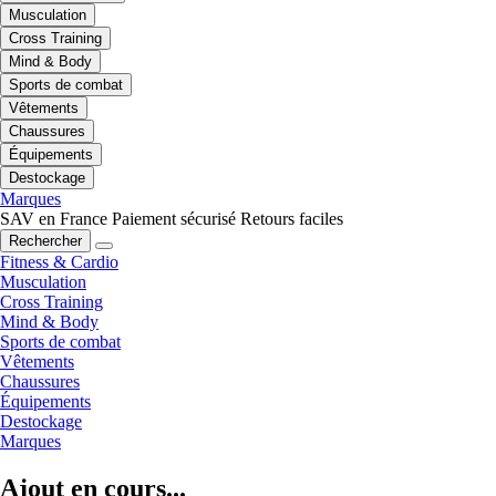
Musculation
Cross Training
Mind & Body
Sports de combat
Vêtements
Chaussures
Équipements
Destockage
Marques
SAV en France
Paiement sécurisé
Retours faciles
Rechercher
Fitness & Cardio
Musculation
Cross Training
Mind & Body
Sports de combat
Vêtements
Chaussures
Équipements
Destockage
Marques
Ajout en cours...