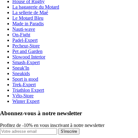
House of Rugby
La bagagerie du Motard
La sellerie de Maé
Le Motard Bleu
Made in Paradis
Nauti-wave
On-Fight
Padel-Expert
Pecheur-Store
Pet and Garden
Slowood Interior
Smash-Expert
Sneak'In
Sneakids
Sport is good
Trek-Expert
Triathlon Expert
Vélo-Store
Winter Expert
Abonnez-vous à notre newsletter
Profitez de -10% en vous inscrivant à notre newsletter
S'inscrire