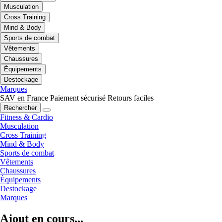
Musculation
Cross Training
Mind & Body
Sports de combat
Vêtements
Chaussures
Équipements
Destockage
Marques
SAV en France
Paiement sécurisé
Retours faciles
Rechercher
Fitness & Cardio
Musculation
Cross Training
Mind & Body
Sports de combat
Vêtements
Chaussures
Équipements
Destockage
Marques
Ajout en cours...