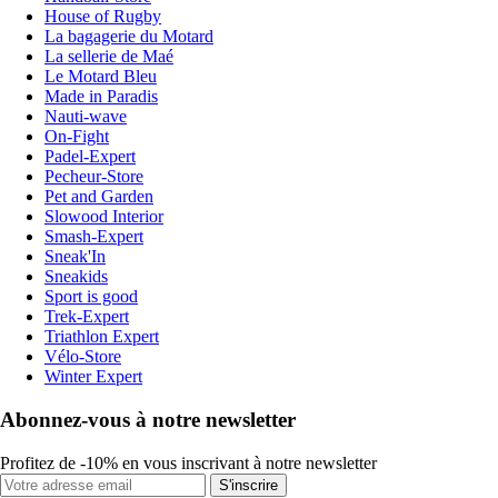
House of Rugby
La bagagerie du Motard
La sellerie de Maé
Le Motard Bleu
Made in Paradis
Nauti-wave
On-Fight
Padel-Expert
Pecheur-Store
Pet and Garden
Slowood Interior
Smash-Expert
Sneak'In
Sneakids
Sport is good
Trek-Expert
Triathlon Expert
Vélo-Store
Winter Expert
Abonnez-vous à notre newsletter
Profitez de -10% en vous inscrivant à notre newsletter
S'inscrire