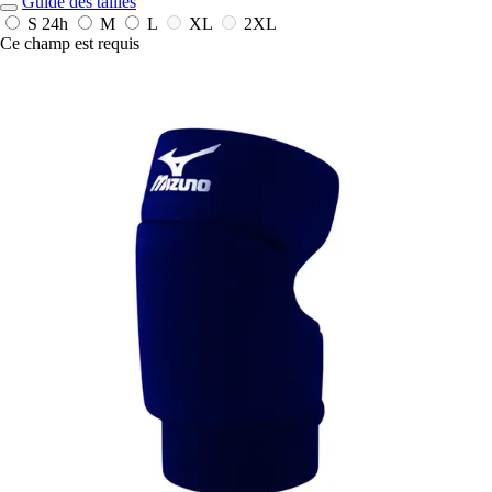
Guide des tailles
S
24h
M
L
XL
2XL
Ce champ est requis