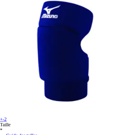
+-2
Taille
*