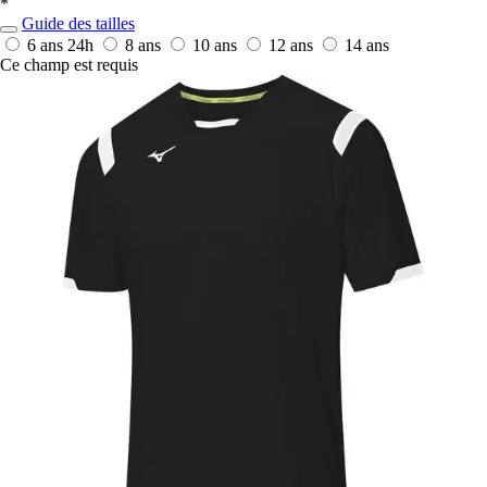
*
Guide des tailles
6 ans
24h
8 ans
10 ans
12 ans
14 ans
Ce champ est requis