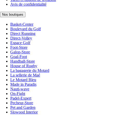
Avis de confidentialité
Nos boutiques
Basket-Center
Boulevard du Golf
Direct Running
Direct-Volley
Espace Golf
Foot-Store
Galop-Store
Goal-Foot
Handball-Store
House of Rugby
La bagagerie du Motard
La sellerie de Maé
Le Motard Bleu
Made in Paradis
Nauti-wave
On-Fight
Padel-Expert
Pecheur-Store
Pet and Garden
Slowood Interior