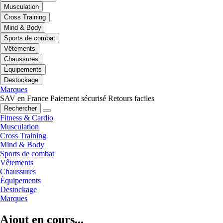
Musculation
Cross Training
Mind & Body
Sports de combat
Vêtements
Chaussures
Équipements
Destockage
Marques
SAV en France
Paiement sécurisé
Retours faciles
Rechercher
Fitness & Cardio
Musculation
Cross Training
Mind & Body
Sports de combat
Vêtements
Chaussures
Équipements
Destockage
Marques
Ajout en cours...