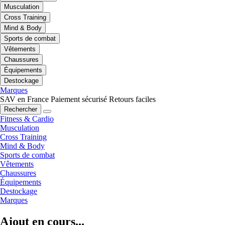
Musculation
Cross Training
Mind & Body
Sports de combat
Vêtements
Chaussures
Équipements
Destockage
Marques
SAV en France
Paiement sécurisé
Retours faciles
Rechercher
Fitness & Cardio
Musculation
Cross Training
Mind & Body
Sports de combat
Vêtements
Chaussures
Équipements
Destockage
Marques
Ajout en cours...