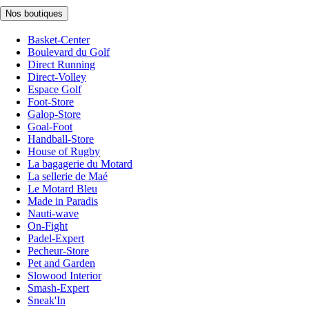
Nos boutiques
Basket-Center
Boulevard du Golf
Direct Running
Direct-Volley
Espace Golf
Foot-Store
Galop-Store
Goal-Foot
Handball-Store
House of Rugby
La bagagerie du Motard
La sellerie de Maé
Le Motard Bleu
Made in Paradis
Nauti-wave
On-Fight
Padel-Expert
Pecheur-Store
Pet and Garden
Slowood Interior
Smash-Expert
Sneak'In