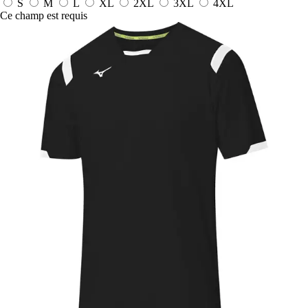
S
M
L
XL
2XL
3XL
4XL
Ce champ est requis