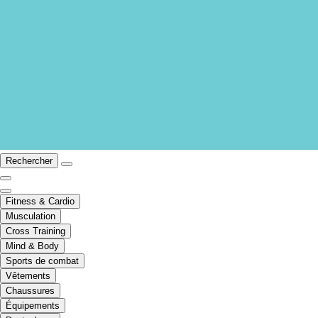
Rechercher
Fitness & Cardio
Musculation
Cross Training
Mind & Body
Sports de combat
Vêtements
Chaussures
Équipements