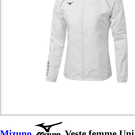
Mizuno
Veste femme Uni