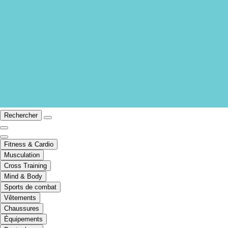
Rechercher
Fitness & Cardio
Musculation
Cross Training
Mind & Body
Sports de combat
Vêtements
Chaussures
Équipements