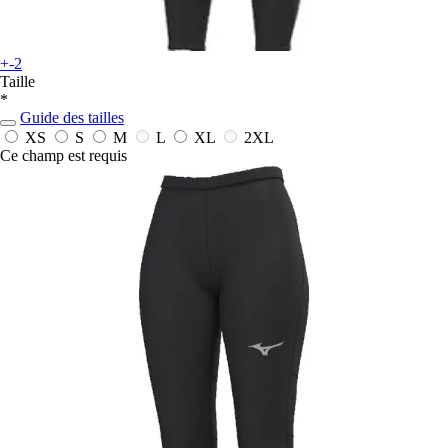
+-2
Taille
*
Guide des tailles
XS
S
M
L
XL
2XL
Ce champ est requis