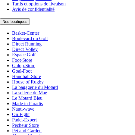
Tarifs et options de livraison
Avis de confidentialité
Nos boutiques
Basket-Center
Boulevard du Golf
Direct Running
Direct-Volley
Espace Golf
Foot-Store
Galop-Store
Goal-Foot
Handball-Store
House of Rugby
La bagagerie du Motard
La sellerie de Maé
Le Motard Bleu
Made in Paradis
Nauti-wave
On-Fight
Padel-Expert
Pecheur-Store
Pet and Garden