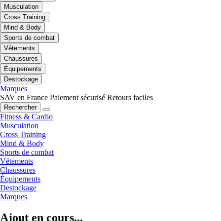
Musculation
Cross Training
Mind & Body
Sports de combat
Vêtements
Chaussures
Équipements
Destockage
Marques
SAV en France
Paiement sécurisé
Retours faciles
Rechercher
Fitness & Cardio
Musculation
Cross Training
Mind & Body
Sports de combat
Vêtements
Chaussures
Équipements
Destockage
Marques
Ajout en cours...