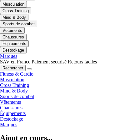
Musculation
Cross Training
Mind & Body
Sports de combat
Vêtements
Chaussures
Équipements
Destockage
Marques
SAV en France
Paiement sécurisé
Retours faciles
Rechercher
Fitness & Cardio
Musculation
Cross Training
Mind & Body
Sports de combat
Vêtements
Chaussures
Équipements
Destockage
Marques
Ajout en cours...