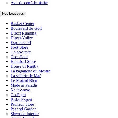
Avis de confidentialité
Nos boutiques
Basket-Center
Boulevard du Golf
Direct Running
Direct-Volley
Espace Golf
Foot-Store
Galop-Store
Goal-Foot
Handball-Store
House of Rugby
La bagagerie du Motard
La sellerie de Maé
Le Motard Bleu
Made in Paradis
Nauti-wave
On-Fight
Padel-Expert
Pecheur-Store
Pet and Garden
Slowood Interior