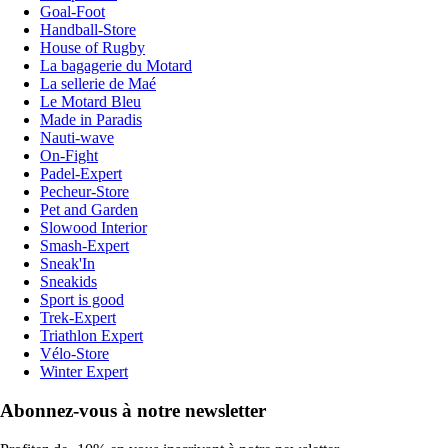
Goal-Foot
Handball-Store
House of Rugby
La bagagerie du Motard
La sellerie de Maé
Le Motard Bleu
Made in Paradis
Nauti-wave
On-Fight
Padel-Expert
Pecheur-Store
Pet and Garden
Slowood Interior
Smash-Expert
Sneak'In
Sneakids
Sport is good
Trek-Expert
Triathlon Expert
Vélo-Store
Winter Expert
Abonnez-vous à notre newsletter