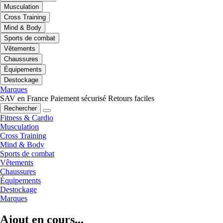
Musculation
Cross Training
Mind & Body
Sports de combat
Vêtements
Chaussures
Équipements
Destockage
Marques
SAV en France
Paiement sécurisé
Retours faciles
Rechercher
Fitness & Cardio
Musculation
Cross Training
Mind & Body
Sports de combat
Vêtements
Chaussures
Équipements
Destockage
Marques
Ajout en cours...