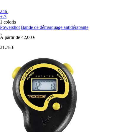
24h
+-3
1 coloris
Powershot
Bande de démarquage antidérapante
À partir de
42,00 €
31,78 €