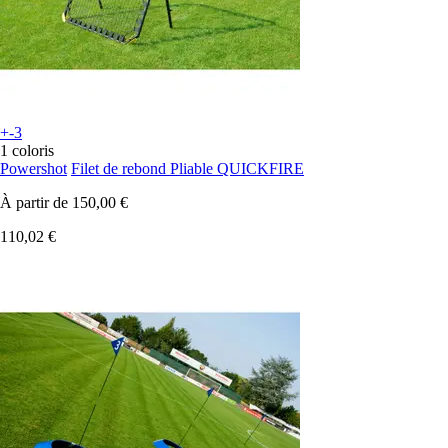
+-3
1 coloris
Powershot
Filet de rebond Pliable QUICKFIRE
À partir de
150,00 €
110,02 €