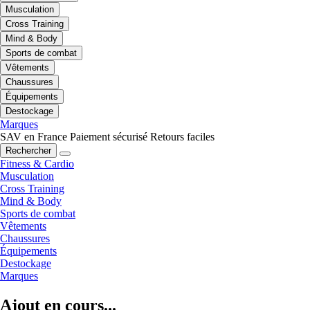
Musculation
Cross Training
Mind & Body
Sports de combat
Vêtements
Chaussures
Équipements
Destockage
Marques
SAV en France
Paiement sécurisé
Retours faciles
Rechercher
Fitness & Cardio
Musculation
Cross Training
Mind & Body
Sports de combat
Vêtements
Chaussures
Équipements
Destockage
Marques
Ajout en cours...