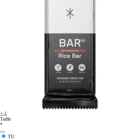
+-1
Taille
*
TU