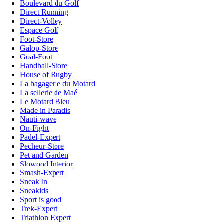
Boulevard du Golf
Direct Running
Direct-Volley
Espace Golf
Foot-Store
Galop-Store
Goal-Foot
Handball-Store
House of Rugby
La bagagerie du Motard
La sellerie de Maé
Le Motard Bleu
Made in Paradis
Nauti-wave
On-Fight
Padel-Expert
Pecheur-Store
Pet and Garden
Slowood Interior
Smash-Expert
Sneak'In
Sneakids
Sport is good
Trek-Expert
Triathlon Expert