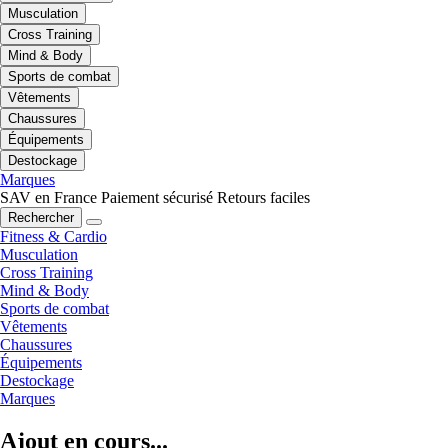
Musculation
Cross Training
Mind & Body
Sports de combat
Vêtements
Chaussures
Équipements
Destockage
Marques
SAV en France
Paiement sécurisé
Retours faciles
Rechercher
Fitness & Cardio
Musculation
Cross Training
Mind & Body
Sports de combat
Vêtements
Chaussures
Équipements
Destockage
Marques
Ajout en cours...