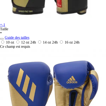
+-1
Taille
*
Guide des tailles
10 oz
12 oz
24h
14 oz
24h
16 oz
24h
Ce champ est requis