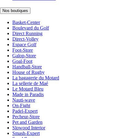
Nos boutiques
Basket-Center
Boulevard du Golf
Direct Running
Direct-Volley
Espace Golf
Foot-Store
Galop-Store
Goal-Foot
Handball-Store
House of Rugby
La bagagerie du Motard
La sellerie de Maé
Le Motard Bleu
Made in Paradis
Nauti-wave
On-Fight
Padel-Expert
Pecheur-Store
Pet and Garden
Slowood Interior
Smash-Expert