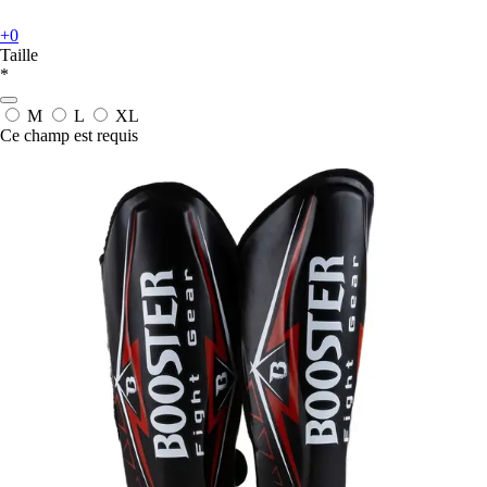
+0
Taille
*
M
L
XL
Ce champ est requis