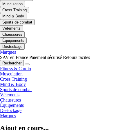
Musculation
Cross Training
Mind & Body
Sports de combat
Vêtements
Chaussures
Équipements
Destockage
Marques
SAV en France
Paiement sécurisé
Retours faciles
Rechercher
Fitness & Cardio
Musculation
Cross Training
Mind & Body
Sports de combat
Vêtements
Chaussures
Équipements
Destockage
Marques
Ajout en cours...