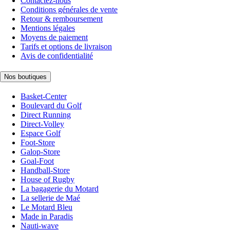
Contactez-nous
Conditions générales de vente
Retour & remboursement
Mentions légales
Moyens de paiement
Tarifs et options de livraison
Avis de confidentialité
Nos boutiques
Basket-Center
Boulevard du Golf
Direct Running
Direct-Volley
Espace Golf
Foot-Store
Galop-Store
Goal-Foot
Handball-Store
House of Rugby
La bagagerie du Motard
La sellerie de Maé
Le Motard Bleu
Made in Paradis
Nauti-wave