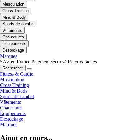
Musculation
Cross Training
Mind & Body
Sports de combat
Vêtements
Chaussures
Équipements
Destockage
Marques
SAV en France
Paiement sécurisé
Retours faciles
Rechercher
Fitness & Cardio
Musculation
Cross Training
Mind & Body
Sports de combat
Vêtements
Chaussures
Équipements
Destockage
Marques
Ajout en cours...