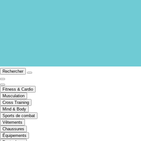
Rechercher
Fitness & Cardio
Musculation
Cross Training
Mind & Body
Sports de combat
Vêtements
Chaussures
Équipements