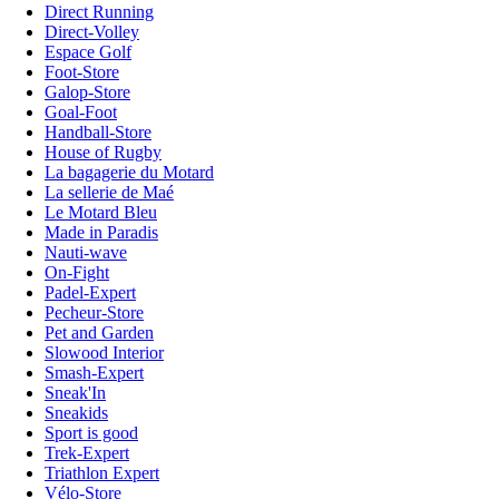
Direct Running
Direct-Volley
Espace Golf
Foot-Store
Galop-Store
Goal-Foot
Handball-Store
House of Rugby
La bagagerie du Motard
La sellerie de Maé
Le Motard Bleu
Made in Paradis
Nauti-wave
On-Fight
Padel-Expert
Pecheur-Store
Pet and Garden
Slowood Interior
Smash-Expert
Sneak'In
Sneakids
Sport is good
Trek-Expert
Triathlon Expert
Vélo-Store