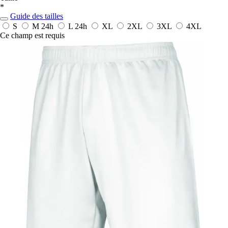
*
Guide des tailles
S
M
24h
L
24h
XL
2XL
3XL
4XL
Ce champ est requis