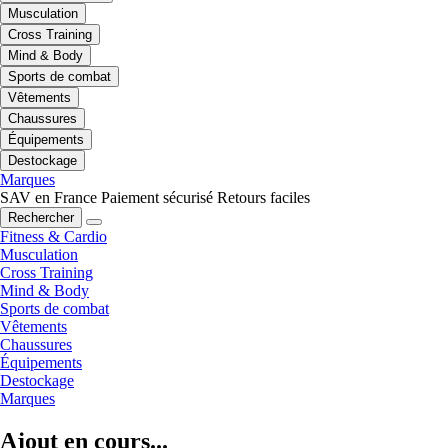
Musculation
Cross Training
Mind & Body
Sports de combat
Vêtements
Chaussures
Équipements
Destockage
Marques
SAV en France
Paiement sécurisé
Retours faciles
Rechercher
Fitness & Cardio
Musculation
Cross Training
Mind & Body
Sports de combat
Vêtements
Chaussures
Équipements
Destockage
Marques
Ajout en cours...