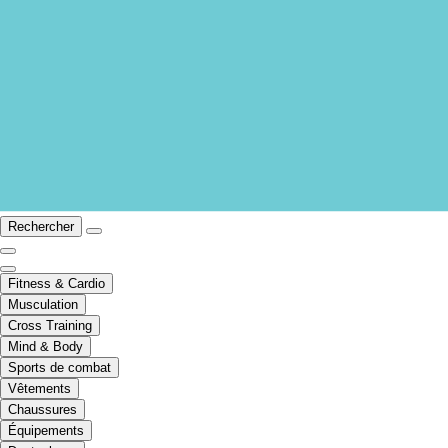
Rechercher
Fitness & Cardio
Musculation
Cross Training
Mind & Body
Sports de combat
Vêtements
Chaussures
Équipements