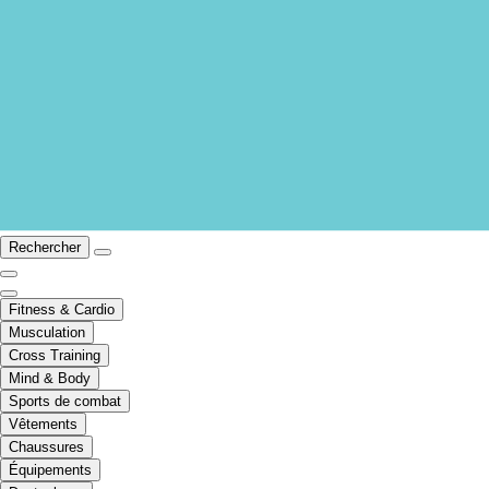
Rechercher
Fitness & Cardio
Musculation
Cross Training
Mind & Body
Sports de combat
Vêtements
Chaussures
Équipements