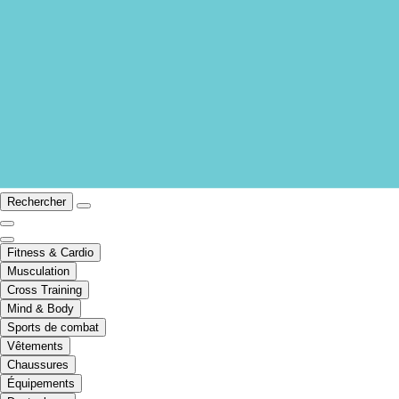
Rechercher
Fitness & Cardio
Musculation
Cross Training
Mind & Body
Sports de combat
Vêtements
Chaussures
Équipements