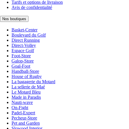
Tarifs et options de livraison
Avis de confidentialité
Nos boutiques
Basket-Center
Boulevard du Golf
Direct Running
Direct-Volley
Espace Golf
Foot-Store
Galop-Store
Goal-Foot
Handball-Store
House of Rugby
La bagagerie du Motard
La sellerie de Maé
Le Motard Bleu
Made in Paradis
Nauti-wave
On-Fight
Padel-Expert
Pecheur-Store
Pet and Garden
Slowood Interior