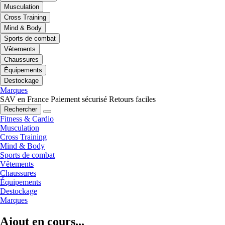
Musculation
Cross Training
Mind & Body
Sports de combat
Vêtements
Chaussures
Équipements
Destockage
Marques
SAV en France
Paiement sécurisé
Retours faciles
Rechercher
Fitness & Cardio
Musculation
Cross Training
Mind & Body
Sports de combat
Vêtements
Chaussures
Équipements
Destockage
Marques
Ajout en cours...