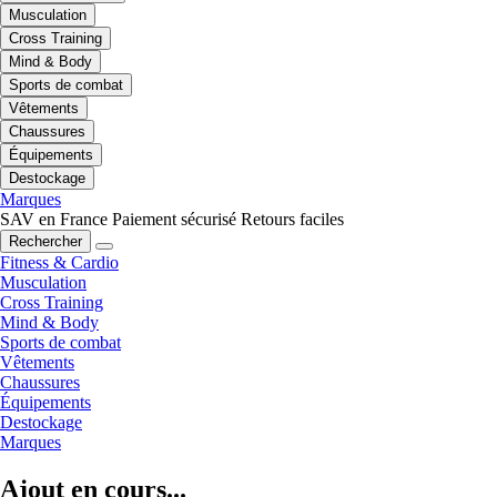
Musculation
Cross Training
Mind & Body
Sports de combat
Vêtements
Chaussures
Équipements
Destockage
Marques
SAV en France
Paiement sécurisé
Retours faciles
Rechercher
Fitness & Cardio
Musculation
Cross Training
Mind & Body
Sports de combat
Vêtements
Chaussures
Équipements
Destockage
Marques
Ajout en cours...