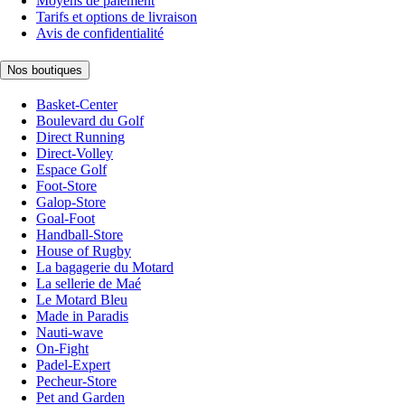
Moyens de paiement
Tarifs et options de livraison
Avis de confidentialité
Nos boutiques
Basket-Center
Boulevard du Golf
Direct Running
Direct-Volley
Espace Golf
Foot-Store
Galop-Store
Goal-Foot
Handball-Store
House of Rugby
La bagagerie du Motard
La sellerie de Maé
Le Motard Bleu
Made in Paradis
Nauti-wave
On-Fight
Padel-Expert
Pecheur-Store
Pet and Garden