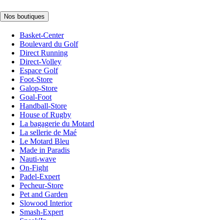
Nos boutiques
Basket-Center
Boulevard du Golf
Direct Running
Direct-Volley
Espace Golf
Foot-Store
Galop-Store
Goal-Foot
Handball-Store
House of Rugby
La bagagerie du Motard
La sellerie de Maé
Le Motard Bleu
Made in Paradis
Nauti-wave
On-Fight
Padel-Expert
Pecheur-Store
Pet and Garden
Slowood Interior
Smash-Expert