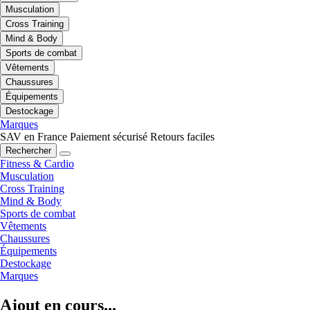
Musculation
Cross Training
Mind & Body
Sports de combat
Vêtements
Chaussures
Équipements
Destockage
Marques
SAV en France
Paiement sécurisé
Retours faciles
Rechercher
Fitness & Cardio
Musculation
Cross Training
Mind & Body
Sports de combat
Vêtements
Chaussures
Équipements
Destockage
Marques
Ajout en cours...