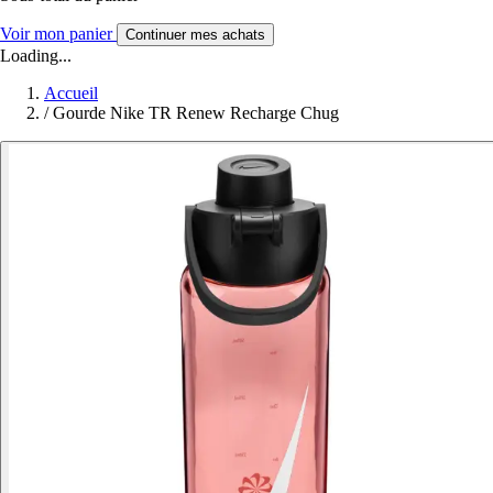
Voir mon panier
Continuer mes achats
Loading...
Accueil
/
Gourde Nike TR Renew Recharge Chug