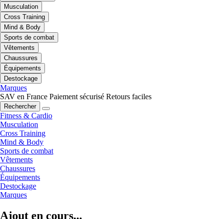
Musculation
Cross Training
Mind & Body
Sports de combat
Vêtements
Chaussures
Équipements
Destockage
Marques
SAV en France
Paiement sécurisé
Retours faciles
Rechercher
Fitness & Cardio
Musculation
Cross Training
Mind & Body
Sports de combat
Vêtements
Chaussures
Équipements
Destockage
Marques
Ajout en cours...