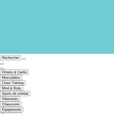
Rechercher
Fitness & Cardio
Musculation
Cross Training
Mind & Body
Sports de combat
Vêtements
Chaussures
Équipements