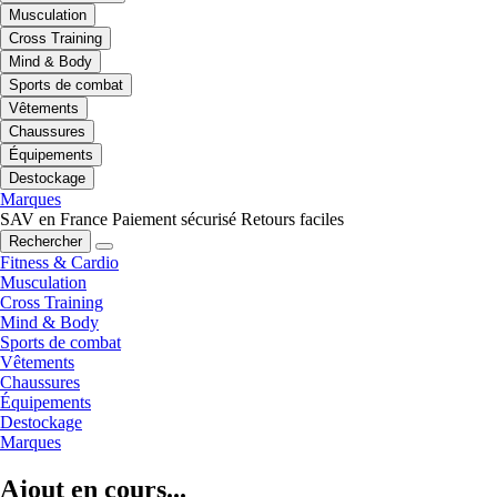
Musculation
Cross Training
Mind & Body
Sports de combat
Vêtements
Chaussures
Équipements
Destockage
Marques
SAV en France
Paiement sécurisé
Retours faciles
Rechercher
Fitness & Cardio
Musculation
Cross Training
Mind & Body
Sports de combat
Vêtements
Chaussures
Équipements
Destockage
Marques
Ajout en cours...