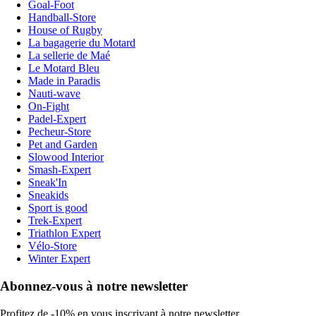
Goal-Foot
Handball-Store
House of Rugby
La bagagerie du Motard
La sellerie de Maé
Le Motard Bleu
Made in Paradis
Nauti-wave
On-Fight
Padel-Expert
Pecheur-Store
Pet and Garden
Slowood Interior
Smash-Expert
Sneak'In
Sneakids
Sport is good
Trek-Expert
Triathlon Expert
Vélo-Store
Winter Expert
Abonnez-vous à notre newsletter
Profitez de -10% en vous inscrivant à notre newsletter