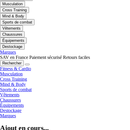
Musculation
Cross Training
Mind & Body
Sports de combat
Vêtements
Chaussures
Équipements
Destockage
Marques
SAV en France
Paiement sécurisé
Retours faciles
Rechercher
Fitness & Cardio
Musculation
Cross Training
Mind & Body
Sports de combat
Vêtements
Chaussures
Équipements
Destockage
Marques
Ajout en cours...