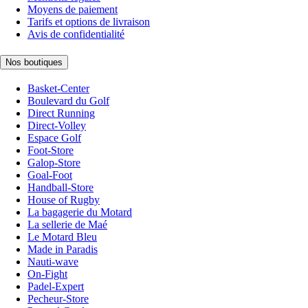
Moyens de paiement
Tarifs et options de livraison
Avis de confidentialité
Nos boutiques
Basket-Center
Boulevard du Golf
Direct Running
Direct-Volley
Espace Golf
Foot-Store
Galop-Store
Goal-Foot
Handball-Store
House of Rugby
La bagagerie du Motard
La sellerie de Maé
Le Motard Bleu
Made in Paradis
Nauti-wave
On-Fight
Padel-Expert
Pecheur-Store