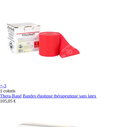
+-3
1 coloris
Thera-Band
Bandes élastique thérapeutique sans latex
105,05 €