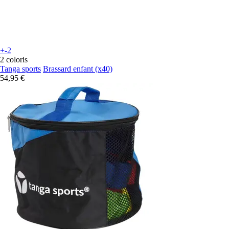
+-2
2 coloris
Tanga sports
Brassard enfant (x40)
54,95 €