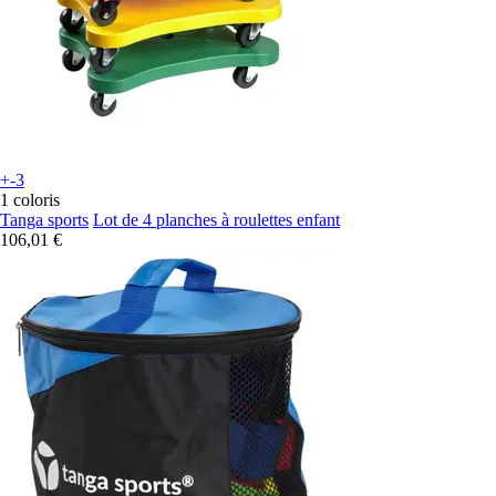
+-3
1 coloris
Tanga sports
Lot de 4 planches à roulettes enfant
106,01 €