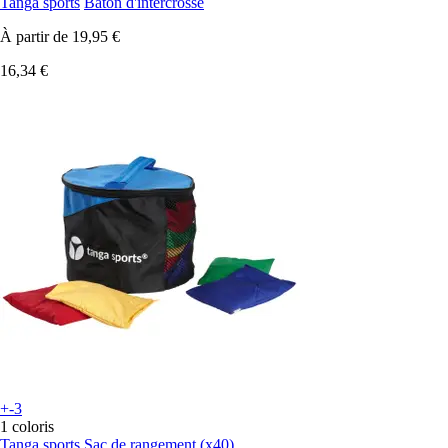
Tanga sports
Bâton d'intercrosse
À partir de
19,95 €
16,34 €
+-3
1 coloris
Tanga sports
Sac de rangement (x40)