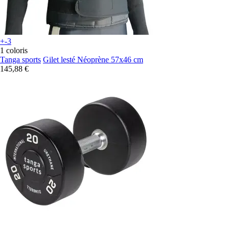
+-3
1 coloris
Tanga sports
Gilet lesté Néoprène 57x46 cm
145,88 €