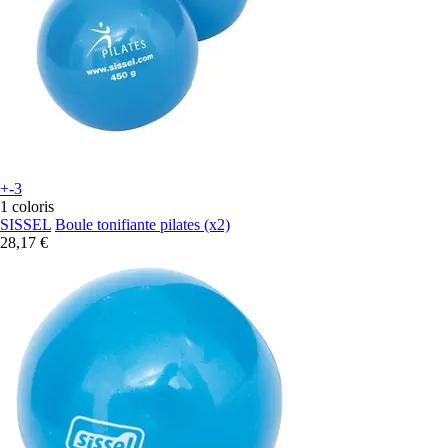
+-3
1 coloris
SISSEL
Boule tonifiante pilates (x2)
28,17 €