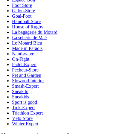
Foot-Store
Galop-Store
Goal-Foot
Handball-Store
House of Rugby
La bagagerie du Motard
La sellerie de Maé
Le Motard Bleu
Made in Paradis
Nauti-wave
On-Fight
Padel-Expert
Pecheur-Store
Pet and Garden
Slowood Interior
Smash-Expert
Sneak'In
Sneakids
Sport is good
Trek-Expert
Triathlon Expert
Vélo-Store
Winter Expert