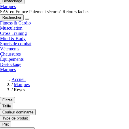
Destockage
Marques
SAV en France
Paiement sécurisé
Retours faciles
Rechercher
Fitness & Cardio
Musculation
Cross Training
Mind & Body
Sports de combat
Vêtements
Chaussures
Équipements
Destockage
Marques
Accueil
/
Marques
/
Reyes
Filtres
Taille
Couleur dominante
Type de produit
Prix