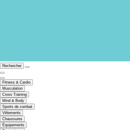
Rechercher
Fitness & Cardio
Musculation
Cross Training
Mind & Body
Sports de combat
Vêtements
Chaussures
Équipements