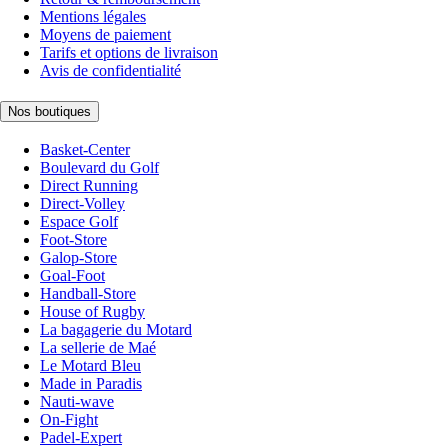
Mentions légales
Moyens de paiement
Tarifs et options de livraison
Avis de confidentialité
Nos boutiques
Basket-Center
Boulevard du Golf
Direct Running
Direct-Volley
Espace Golf
Foot-Store
Galop-Store
Goal-Foot
Handball-Store
House of Rugby
La bagagerie du Motard
La sellerie de Maé
Le Motard Bleu
Made in Paradis
Nauti-wave
On-Fight
Padel-Expert