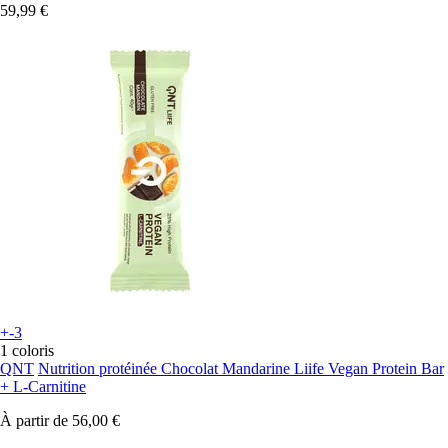
59,99 €
+-3
1 coloris
QNT
Nutrition protéinée Chocolat Mandarine Liife Vegan Protein Bar
+ L-Carnitine
À partir de
56,00 €