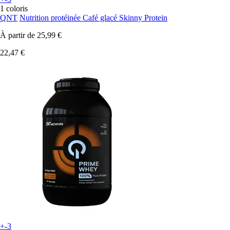
1 coloris
QNT
Nutrition protéinée Café glacé Skinny Protein
À partir de
25,99 €
22,47 €
+-3