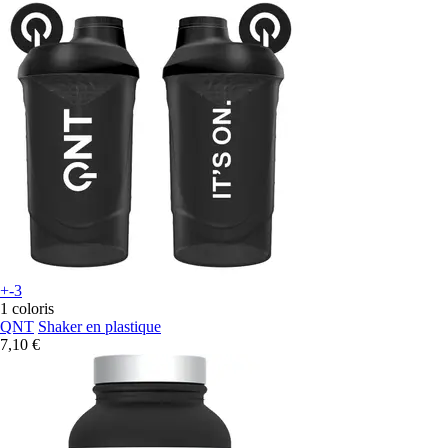
+-3
1 coloris
QNT
Shaker en plastique
7,10 €