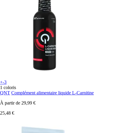
+-3
1 coloris
QNT
Complément alimentaire liquide L-Carnitine
À partir de
29,99 €
25,48 €