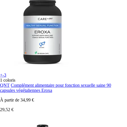
+-3
1 coloris
QNT
Complément alimentaire pour fonction sexuelle saine 90
capsules végétaliennes Eroxa
À partir de
34,99 €
29,52 €