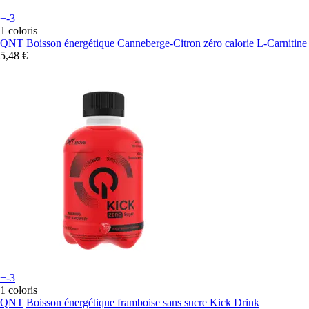
+-3
1 coloris
QNT
Boisson énergétique Canneberge-Citron zéro calorie L-Carnitine
5,48 €
+-3
1 coloris
QNT
Boisson énergétique framboise sans sucre Kick Drink