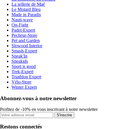
La sellerie de Maé
Le Motard Bleu
Made in Paradis
Nauti-wave
On-Fight
Padel-Expert
Pecheur-Store
Pet and Garden
Slowood Interior
Smash-Expert
Sneak'In
Sneakids
Sport is good
Trek-Expert
Triathlon Expert
Vélo-Store
Winter Expert
Abonnez-vous à notre newsletter
Profitez de -10% en vous inscrivant à notre newsletter
S'inscrire
Restons connectés