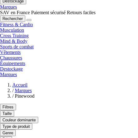
Destockage
Marques
SAV en France
Paiement sécurisé
Retours faciles
Rechercher
Fitness & Cardio
Musculation
Cross Training
Mind & Body
Sports de combat
Vêtements
Chaussures
Équipements
Destockage
Marques
Accueil
/
Marques
/
Pinewood
Filtres
Taille
Couleur dominante
Type de produit
Genre