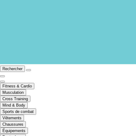
Rechercher
Fitness & Cardio
Musculation
Cross Training
Mind & Body
Sports de combat
Vêtements
Chaussures
Équipements