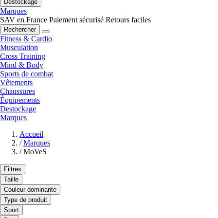
Destockage
Marques
SAV en France
Paiement sécurisé
Retours faciles
Rechercher
Fitness & Cardio
Musculation
Cross Training
Mind & Body
Sports de combat
Vêtements
Chaussures
Équipements
Destockage
Marques
Accueil
/
Marques
/
MoVeS
Filtres
Taille
Couleur dominante
Type de produit
Sport