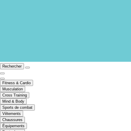
Rechercher
Fitness & Cardio
Musculation
Cross Training
Mind & Body
Sports de combat
Vêtements
Chaussures
Équipements