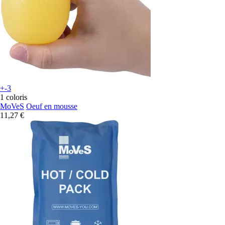
+-3
1 coloris
MoVeS
Oeuf en mousse
11,27 €