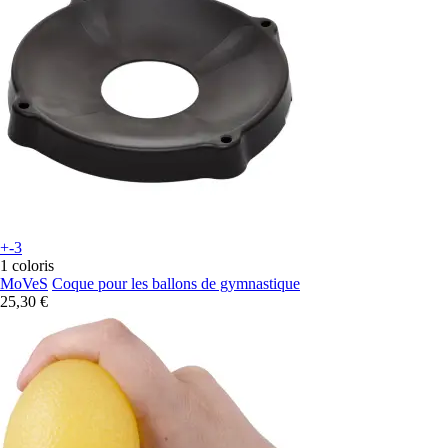
+-3
1 coloris
MoVeS
Coque pour les ballons de gymnastique
25,30 €