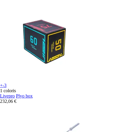
+-3
1 coloris
Livepro
Plyo box
232,06 €