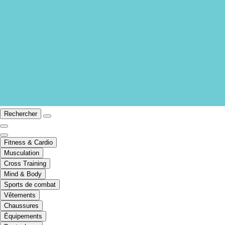
Rechercher
Fitness & Cardio
Musculation
Cross Training
Mind & Body
Sports de combat
Vêtements
Chaussures
Équipements