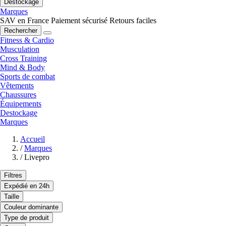
Destockage
Marques
SAV en France
Paiement sécurisé
Retours faciles
Rechercher
Fitness & Cardio
Musculation
Cross Training
Mind & Body
Sports de combat
Vêtements
Chaussures
Équipements
Destockage
Marques
Accueil
/
Marques
/
Livepro
Filtres
Expédié en 24h
Taille
Couleur dominante
Type de produit