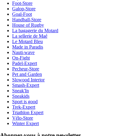
Foot-Store
Galop-Store
Goal-Foot
Handball-Store
House of Rugby
La bagagerie du Motard
La sellerie de Maé
Le Motard Bleu
Made in Paradis
Nauti-wave
On-Fight
Padel-Expert
Pecheur-Store
Pet and Garden
Slowood Interior
Smash-Expert
Sneak'In
Sneakids
Sport is good
Trek-Expert
Triathlon Expert
Vélo-Store
Winter Expert
Abonnez-vous à notre newsletter