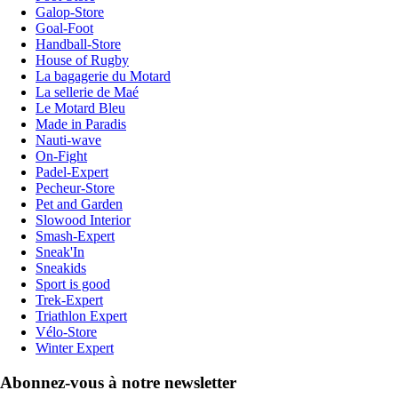
Galop-Store
Goal-Foot
Handball-Store
House of Rugby
La bagagerie du Motard
La sellerie de Maé
Le Motard Bleu
Made in Paradis
Nauti-wave
On-Fight
Padel-Expert
Pecheur-Store
Pet and Garden
Slowood Interior
Smash-Expert
Sneak'In
Sneakids
Sport is good
Trek-Expert
Triathlon Expert
Vélo-Store
Winter Expert
Abonnez-vous à notre newsletter