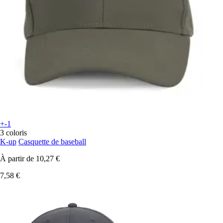
+-1
3 coloris
K-up
Casquette de baseball
À partir de
10,27 €
7,58 €