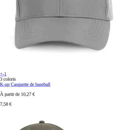
+-1
3 coloris
K-up
Casquette de baseball
À partir de
10,27 €
7,58 €