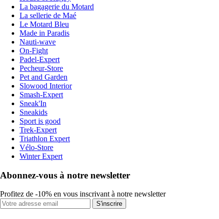
La bagagerie du Motard
La sellerie de Maé
Le Motard Bleu
Made in Paradis
Nauti-wave
On-Fight
Padel-Expert
Pecheur-Store
Pet and Garden
Slowood Interior
Smash-Expert
Sneak'In
Sneakids
Sport is good
Trek-Expert
Triathlon Expert
Vélo-Store
Winter Expert
Abonnez-vous à notre newsletter
Profitez de -10% en vous inscrivant à notre newsletter
S'inscrire