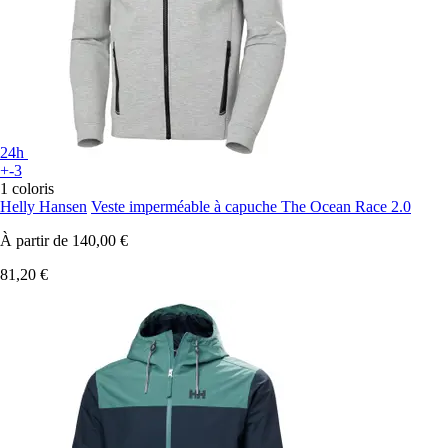
24h
+-3
1 coloris
Helly Hansen
Veste imperméable à capuche The Ocean Race 2.0
À partir de
140,00 €
81,20 €