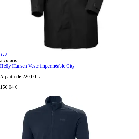
+-2
2 coloris
Helly Hansen
Veste imperméable City
À partir de
220,00 €
150,04 €