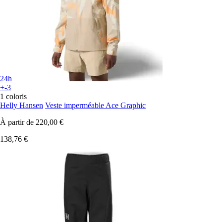
24h
+-3
1 coloris
Helly Hansen
Veste imperméable Ace Graphic
À partir de
220,00 €
138,76 €