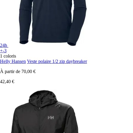
24h
+-3
1 coloris
Helly Hansen
Veste polaire 1/2 zip daybreaker
À partir de
70,00 €
42,40 €