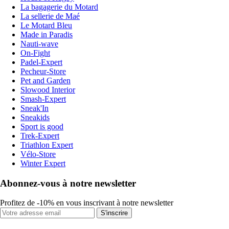
La bagagerie du Motard
La sellerie de Maé
Le Motard Bleu
Made in Paradis
Nauti-wave
On-Fight
Padel-Expert
Pecheur-Store
Pet and Garden
Slowood Interior
Smash-Expert
Sneak'In
Sneakids
Sport is good
Trek-Expert
Triathlon Expert
Vélo-Store
Winter Expert
Abonnez-vous à notre newsletter
Profitez de -10% en vous inscrivant à notre newsletter
S'inscrire