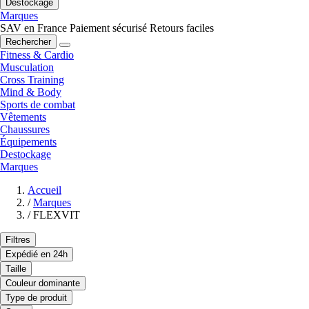
Destockage
Marques
SAV en France
Paiement sécurisé
Retours faciles
Rechercher
Fitness & Cardio
Musculation
Cross Training
Mind & Body
Sports de combat
Vêtements
Chaussures
Équipements
Destockage
Marques
Accueil
/
Marques
/
FLEXVIT
Filtres
Expédié en 24h
Taille
Couleur dominante
Type de produit