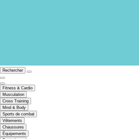
Rechercher
Fitness & Cardio
Musculation
Cross Training
Mind & Body
Sports de combat
Vêtements
Chaussures
Équipements