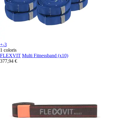
+-3
1 coloris
FLEXVIT
Multi Fitnessband (x10)
377,94 €