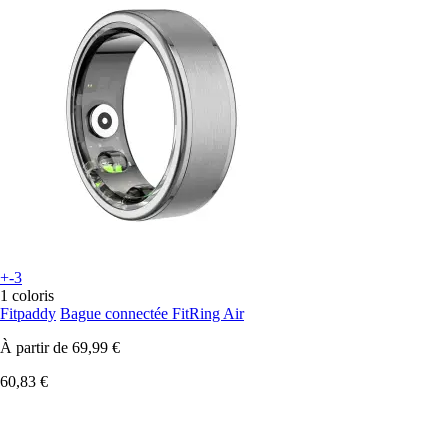
+-3
1 coloris
Fitpaddy
Bague connectée FitRing Air
À partir de
69,99 €
60,83 €