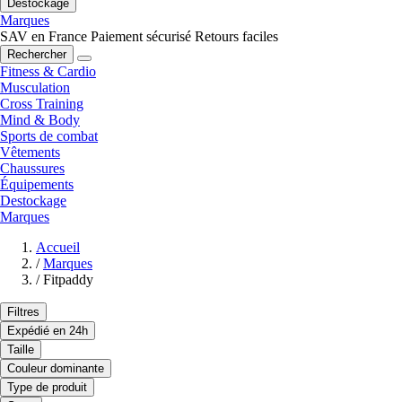
Destockage
Marques
SAV en France
Paiement sécurisé
Retours faciles
Rechercher
Fitness & Cardio
Musculation
Cross Training
Mind & Body
Sports de combat
Vêtements
Chaussures
Équipements
Destockage
Marques
Accueil
/
Marques
/
Fitpaddy
Filtres
Expédié en 24h
Taille
Couleur dominante
Type de produit