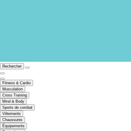
Rechercher
Fitness & Cardio
Musculation
Cross Training
Mind & Body
Sports de combat
Vêtements
Chaussures
Équipements